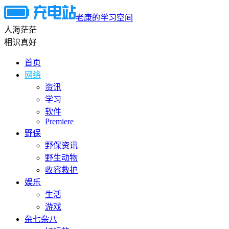
老康的学习空间
人海茫茫
相识真好
首页
网络
资讯
学习
软件
Premiere
野保
野保资讯
野生动物
收容救护
娱乐
生活
游戏
杂七杂八