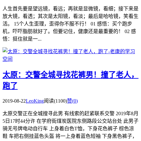
人生首先要是望远镜，看远；再就是显微镜，看细；接下来是
放大镜，看透；其次是太阳镜，看淡；最后是哈哈镜，笑看生
活。 15个人生歪理，歪得你不服不行！ 01 感悟：买个跑步
机，吓吓脂肪就好了。但要记住，健康还是最重要的！ 02 感
悟：挺住就是一...
太原：交警全城寻找花裤男！撞了老人，
跑了
2019-08-22
LeoKing
阅读(1100)
赞(
0
)
太原交警正在全城搜寻此男 有线索的赶紧联系交警 2019年8月
5日17时44分许 在学府街煤炭医院东侧路段公交站台处 此男子
骑无号牌电动自行车 上身着白色T恤，下身花色裤子 棕色凉
鞋 车把右侧挂蓝色头盔 将一上身着蓝色短袖 下身黑色裤子，