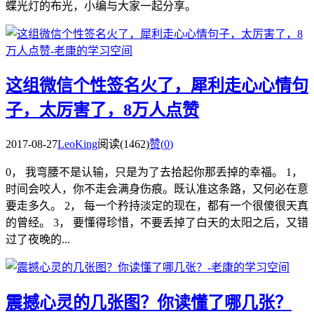
蝶光灯的布光，小编与大家一起分享。
这组微信个性签名火了，犀利走心心情句
子，太厉害了，8万人点赞
2017-08-27
LeoKing
阅读(1462)
赞(
0
)
0， 我弯腰不是认输，只是为了去拾起你那丢掉的幸福。 1，
时间会咬人，你不走会满身伤痕。既认准这条路，又何必在意
要走多久。 2， 每一个矜持淡定的现在，都有一个很傻很天真
的曾经。 3， 要懂得珍惜，不要丢掉了白天的太阳之后，又错
过了夜晚的...
震撼心灵的几张图？你读懂了哪几张？