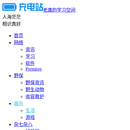
老康的学习空间
人海茫茫
相识真好
首页
网络
资讯
学习
软件
Premiere
野保
野保资讯
野生动物
收容救护
娱乐
生活
游戏
杂七杂八