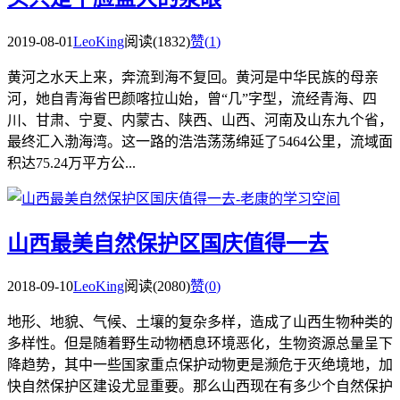
2019-08-01
LeoKing
阅读(1832)
赞(
1
)
黄河之水天上来，奔流到海不复回。黄河是中华民族的母亲
河，她自青海省巴颜喀拉山始，曾“几”字型，流经青海、四
川、甘肃、宁夏、内蒙古、陕西、山西、河南及山东九个省，
最终汇入渤海湾。这一路的浩浩荡荡绵延了5464公里，流域面
积达75.24万平方公...
山西最美自然保护区国庆值得一去
2018-09-10
LeoKing
阅读(2080)
赞(
0
)
地形、地貌、气候、土壤的复杂多样，造成了山西生物种类的
多样性。但是随着野生动物栖息环境恶化，生物资源总量呈下
降趋势，其中一些国家重点保护动物更是濒危于灭绝境地，加
快自然保护区建设尤显重要。那么山西现在有多少个自然保护