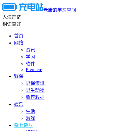
老康的学习空间
人海茫茫
相识真好
首页
网络
资讯
学习
软件
Premiere
野保
野保资讯
野生动物
收容救护
娱乐
生活
游戏
杂七杂八