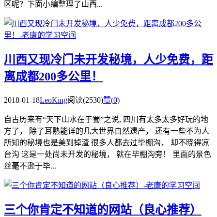
区呢？下面小编整理了山西...
川西又现冷门未开发秘境，人少免费，距
离成都200多公里！
2018-01-18
LeoKing
阅读(2530)
赞(
0
)
自古历来有“天下山水在于蜀”之说, 四川有太多太多好玩的地
方了， 除了耳熟能详的几大世界自然遗产， 还有一些不为人
所知的秘境也是美到掉渣 很多人都去过毕棚沟， 却不晓得凉
台沟 这是一处尚未开发的秘境， 就在毕棚沟旁！ 里面的景色
丝毫不逊于毕...
三个你肯定不知道的网站（良心推荐）