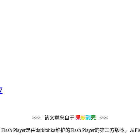
7
>>> 该文章来自于
果
核
剥
壳
<<<
an Flash Player是由darktohka维护的Flash Player的第三方