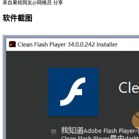
来自果核网友@网格员 分享
软件截图