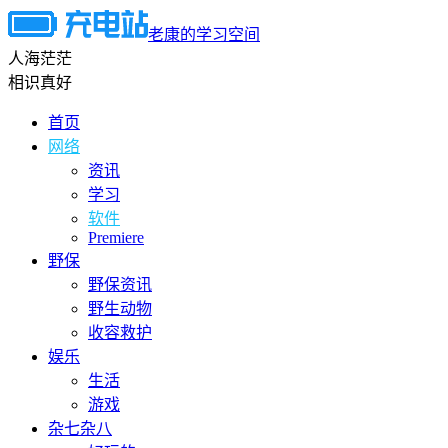
老康的学习空间
人海茫茫
相识真好
首页
网络
资讯
学习
软件
Premiere
野保
野保资讯
野生动物
收容救护
娱乐
生活
游戏
杂七杂八