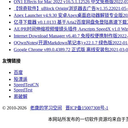
ON1 Effects for Mac 2022 v16.5.1.12526 中文免费版
2022-0
【惊奇软件】uBlock Origin(浏览器去广告)v1.35.2
2021-05
Apex Launcher v4.9.30 安卓Apex桌面启动器解锁专业版
20
亿寻下载器 v0.1.0133 基于Aria2百度网盘免登陆高速下
AE/PR时间伸缩视频慢镜头插件 Aescripts SpeedX v1.0 Win
Internet Download Manager v6.40.7 免授权便携制作版
2022-
QOwnNotes(开源Markdown笔记本) v22.1.7 绿色版
2022-01
Google Chrome v89.0.4389.72 正式版 离线安装包
2021-03-
友情链接
百度
殁漂遥
SpeedTestCN
SpeedTest
易破解
© 2010-2026
老康的学习空间
晋ICP备15007308号-1
本网站所发布的一切软件资源均来自于