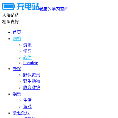
老康的学习空间
人海茫茫
相识真好
首页
网络
资讯
学习
软件
Premiere
野保
野保资讯
野生动物
收容救护
娱乐
生活
游戏
杂七杂八