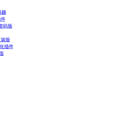
解码器
辑插件
显密码版
活直装版
可视化插件
携版