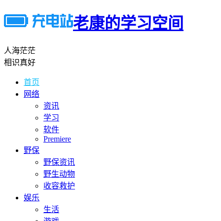
老康的学习空间
人海茫茫
相识真好
首页
网络
资讯
学习
软件
Premiere
野保
野保资讯
野生动物
收容救护
娱乐
生活