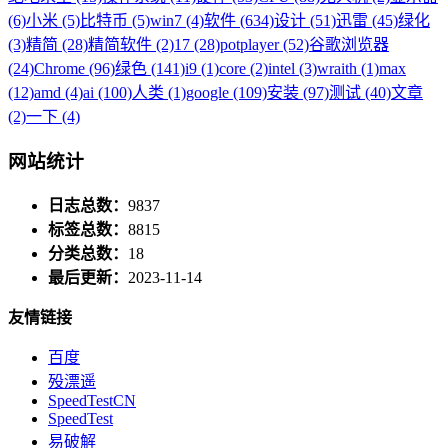
(6)
小米 (5)
比特币 (5)
win7 (4)
软件 (634)
设计 (51)
迅雷 (45)
绿化
(3)
精简 (28)
精简软件 (2)
17 (28)
potplayer (52)
谷歌浏览器
(24)
Chrome (96)
绿色 (141)
i9 (1)
core (2)
intel (3)
wraith (1)
max
(12)
amd (4)
ai (100)
人类 (1)
google (109)
安装 (97)
测试 (40)
文章
(2)
一下 (4)
网站统计
日志总数：
9837
标签总数：
8815
分类总数：
18
最后更新：
2023-11-14
友情链接
百度
殁漂遥
SpeedTestCN
SpeedTest
易破解