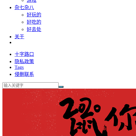
游戏
杂七杂八
好玩的
好吃的
好去处
关于
十字路口
隐私政策
Tags
侵删联系