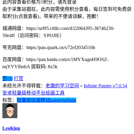
此内容查看价格为
1
积分，请先登录
由于采集站猖狂，此内容需使用积分查看，每日签到可免费获
取积分(点我查看)，带来的不便请谅解，抱歉！
城通网盘：https://url95.ctfile.com/d/22064395-38746230-
59e4ff（访问密码：YPOJIE）
夸克网盘：https://pan.quark.cn/s/72ef2034516b
百度网盘：https://pan.baidu.com/s/1MYXugnH9OSZ-
nqYVVIbnhA 提取码: 8x5k
赞(
0
)
打赏
未经允许不得转载：
老康的学习空间
»
Infinite Painter v7.0.54
安卓轻量级移动平台绘画工具
标签：
轻量级
绘画
移动
painter
infinite
LeoKing