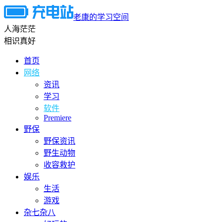
老康的学习空间
人海茫茫
相识真好
首页
网络
资讯
学习
软件
Premiere
野保
野保资讯
野生动物
收容救护
娱乐
生活
游戏
杂七杂八