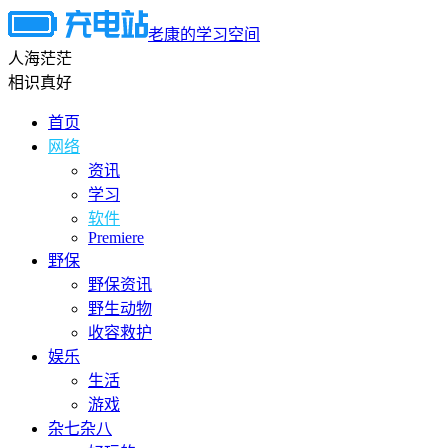
老康的学习空间
人海茫茫
相识真好
首页
网络
资讯
学习
软件
Premiere
野保
野保资讯
野生动物
收容救护
娱乐
生活
游戏
杂七杂八