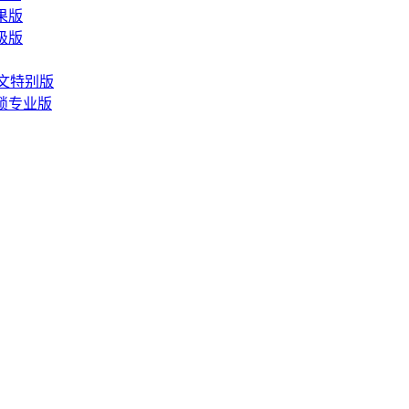
苹果版
高级版
软件中文特别版
览器解锁专业版