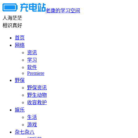
老康的学习空间
人海茫茫
相识真好
首页
网络
资讯
学习
软件
Premiere
野保
野保资讯
野生动物
收容救护
娱乐
生活
游戏
杂七杂八