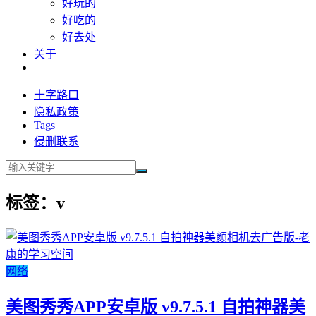
好玩的
好吃的
好去处
关于
十字路口
隐私政策
Tags
侵删联系
标签：v
网络
美图秀秀APP安卓版 v9.7.5.1 自拍神器美