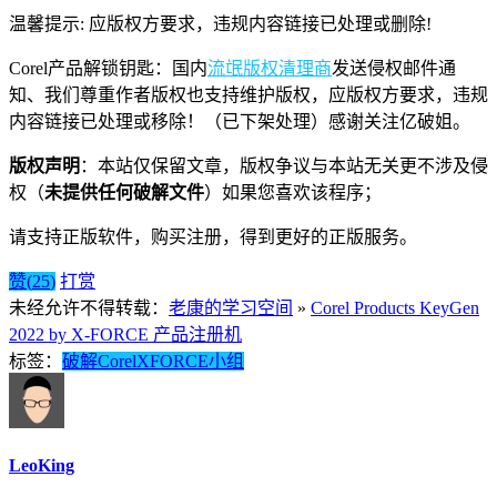
温馨提示: 应版权方要求，违规内容链接已处理或删除!
Corel产品解锁钥匙：国内
流氓版权清理商
发送侵权邮件通
知、我们尊重作者版权也支持维护版权，应版权方要求，违规
内容链接已处理或移除！（已下架处理）感谢关注亿破姐。
版权声明
：本站仅保留文章，版权争议与本站无关更不涉及侵
权（
未提供任何破解文件
）如果您喜欢该程序；
请支持正版软件，购买注册，得到更好的正版服务。
赞(
25
)
打赏
未经允许不得转载：
老康的学习空间
»
Corel Products KeyGen
2022 by X-FORCE 产品注册机
标签：
破解
Corel
XFORCE
小组
LeoKing