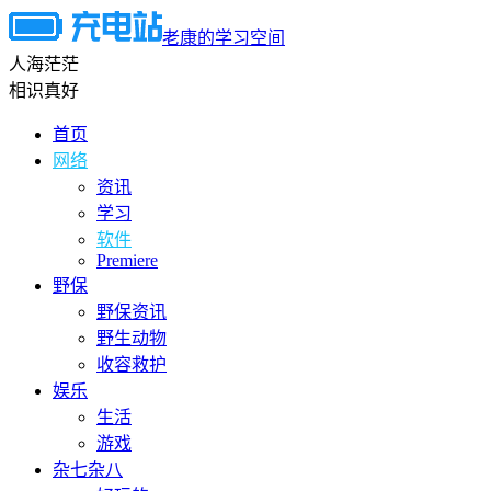
老康的学习空间
人海茫茫
相识真好
首页
网络
资讯
学习
软件
Premiere
野保
野保资讯
野生动物
收容救护
娱乐
生活
游戏
杂七杂八