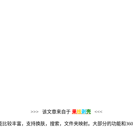
>>> 该文章来自于
果
核
剥
壳
<<<
比较丰富，支持换肤，搜索，文件夹映射。大部分的功能和360