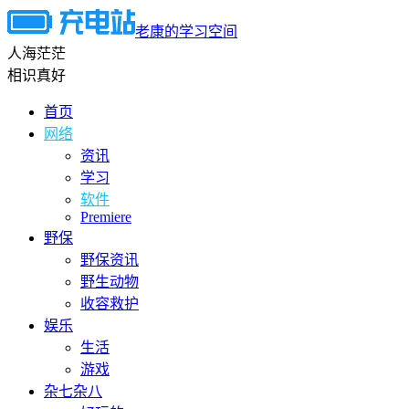
老康的学习空间
人海茫茫
相识真好
首页
网络
资讯
学习
软件
Premiere
野保
野保资讯
野生动物
收容救护
娱乐
生活
游戏
杂七杂八