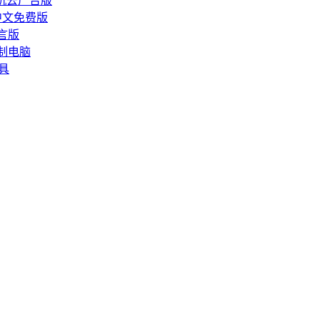
相机去广告版
件中文免费版
语言版
接控制电脑
工具