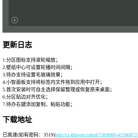
更新日志
1.分区图标支持滚轮缩放；
2.壁纸中心可设置轮播时间间隔；
3.待办支持设置毛玻璃效果；
4.小智面板支持将标签内文件拖到应用中打开；
5.首次安装时可自主选择保留整理或恢复原来桌面；
6.分区贴边对齐优化；
7.待办右键添加复制、粘贴功能；
下载地址
已高速(如有密码：3519)
http://ct.ghpym.com/d/7369060-4150687