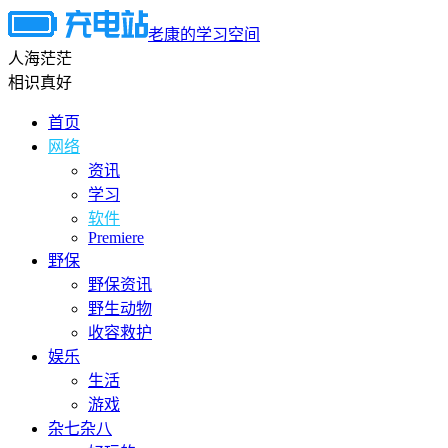
老康的学习空间
人海茫茫
相识真好
首页
网络
资讯
学习
软件
Premiere
野保
野保资讯
野生动物
收容救护
娱乐
生活
游戏
杂七杂八