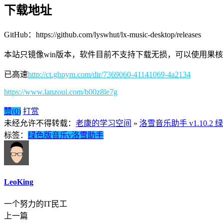
下载地址
GitHub：https://github.com/lyswhut/lx-music-desktop/releases
本站只镜像win版本，软件目前不支持下载无损，可以使用果
已高速
http://ct.ghpym.com/dir/7369060-41141069-4a2134
https://www.lanzoui.com/b00z8le7g
赞(
0
)
打赏
未经允许不得转载：
老康的学习空间
»
洛雪音乐助手 v1.10.2 
标签：
绿色版
音乐
v
洛雪
助手
LeoKing
一个努力的IT民工
上一篇