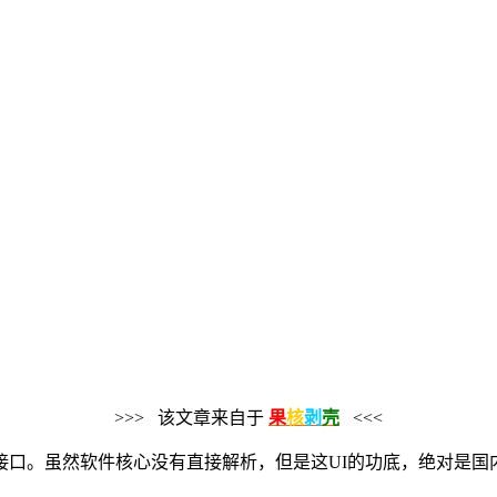
>>> 该文章来自于
果
核
剥
壳
<<<
接口。虽然软件核心没有直接解析，但是这UI的功底，绝对是国