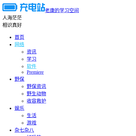
老康的学习空间
人海茫茫
相识真好
首页
网络
资讯
学习
软件
Premiere
野保
野保资讯
野生动物
收容救护
娱乐
生活
游戏
杂七杂八