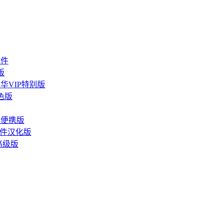
软件
级版
豪华VIP特别版
绿色版
绿色便携版
放软件汉化版
锁高级版