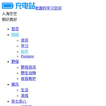
老康的学习空间
人海茫茫
相识真好
首页
网络
资讯
学习
软件
Premiere
野保
野保资讯
野生动物
收容救护
娱乐
生活
游戏
杂七杂八