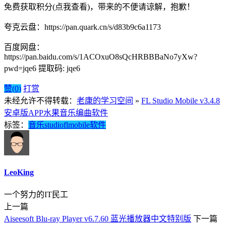
免费获取积分(点我查看)，带来的不便请谅解，抱歉！
夸克云盘：https://pan.quark.cn/s/d83b9c6a1173
百度网盘：
https://pan.baidu.com/s/1ACOxuO8sQcHRBBBaNo7yXw?
pwd=jqe6 提取码: jqe6
赞(
0
)
打赏
未经允许不得转载：
老康的学习空间
»
FL Studio Mobile v3.4.8
安卓版APP水果音乐编曲软件
标签：
音乐
studio
fl
mobile
软件
LeoKing
一个努力的IT民工
上一篇
Aiseesoft Blu-ray Player v6.7.60 蓝光播放器中文特别版
下一篇