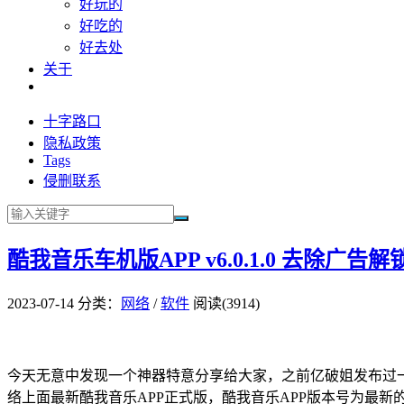
好玩的
好吃的
好去处
关于
十字路口
隐私政策
Tags
侵删联系
酷我音乐车机版APP v6.0.1.0 去除广告
2023-07-14
分类：
网络
/
软件
阅读(3914)
今天无意中发现一个神器特意分享给大家，之前亿破姐发布过一款
络上面最新酷我音乐APP正式版，酷我音乐APP版本号为最新的