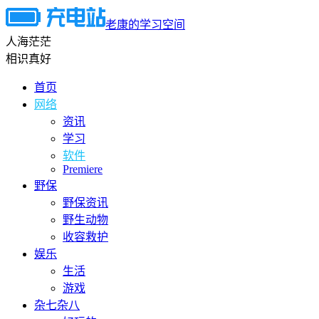
老康的学习空间
人海茫茫
相识真好
首页
网络
资讯
学习
软件
Premiere
野保
野保资讯
野生动物
收容救护
娱乐
生活
游戏
杂七杂八