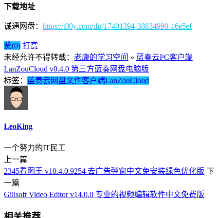
下载地址
诚通网盘：
https://t00y.com/dir/17401394-38834990-16e5ef
赞(
0
)
打赏
未经允许不得转载：
老康的学习空间
»
蓝奏云PC客户端
LanZouCloud v0.4.0 第三方蓝奏网盘电脑版
标签：
蓝奏云
网盘
文件
客户端
LanZouCloud
LeoKing
一个努力的IT民工
上一篇
2345看图王 v10.4.0.9254 去广告弹窗中文免安装绿色优化版
下
一篇
Gilisoft Video Editor v14.0.0 专业的视频编辑软件中文免费版
相关推荐