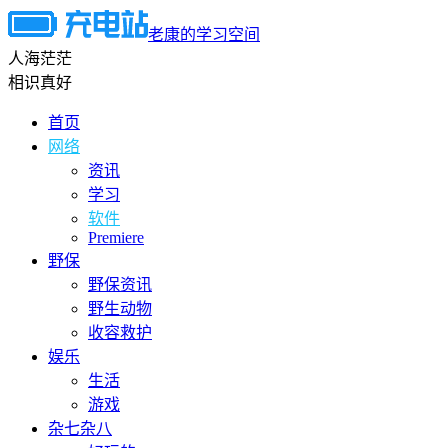
老康的学习空间
人海茫茫
相识真好
首页
网络
资讯
学习
软件
Premiere
野保
野保资讯
野生动物
收容救护
娱乐
生活
游戏
杂七杂八