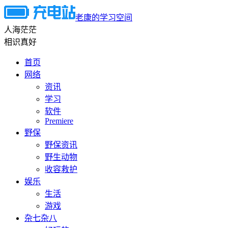
老康的学习空间
人海茫茫
相识真好
首页
网络
资讯
学习
软件
Premiere
野保
野保资讯
野生动物
收容救护
娱乐
生活
游戏
杂七杂八