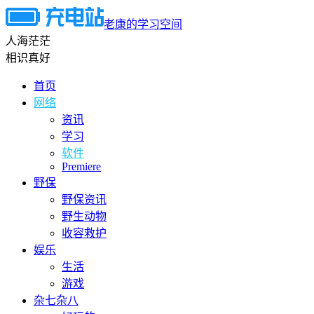
老康的学习空间
人海茫茫
相识真好
首页
网络
资讯
学习
软件
Premiere
野保
野保资讯
野生动物
收容救护
娱乐
生活
游戏
杂七杂八