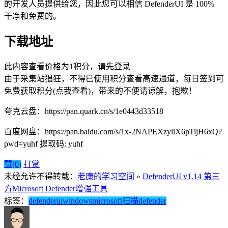
的开发人员提供给您，因此您可以相信 DefenderUI 是 100%
干净和免费的。
下载地址
此内容查看价格为
1
积分，请先登录
由于采集站猖狂，不得已使用积分查看高速通道，每日签到可
免费获取积分(点我查看)，带来的不便请谅解，抱歉！
夸克云盘：https://pan.quark.cn/s/1e0443d33518
百度网盘：https://pan.baidu.com/s/1x-2NAPEXzyiiX6pTijH6xQ?
pwd=yuhf 提取码: yuhf
赞(
0
)
打赏
未经允许不得转载：
老康的学习空间
»
DefenderUI v1.14 第三
方Microsoft Defender增强工具
标签：
defenderui
windows
microsoft
扫描
defender