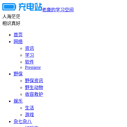
老康的学习空间
人海茫茫
相识真好
首页
网络
资讯
学习
软件
Premiere
野保
野保资讯
野生动物
收容救护
娱乐
生活
游戏
杂七杂八