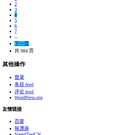
2
3
4
5
6
7
...
下一页
共 984 页
其他操作
登录
条目 feed
评论 feed
WordPress.org
友情链接
百度
殁漂遥
SpeedTestCN