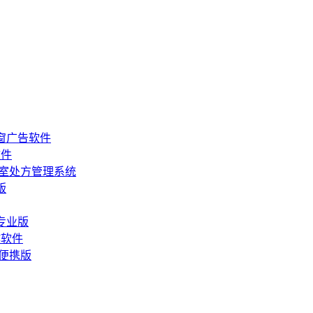
屏弹窗广告软件
软件
卫生室处方管理系统
版
高级专业版
制作软件
中文便携版