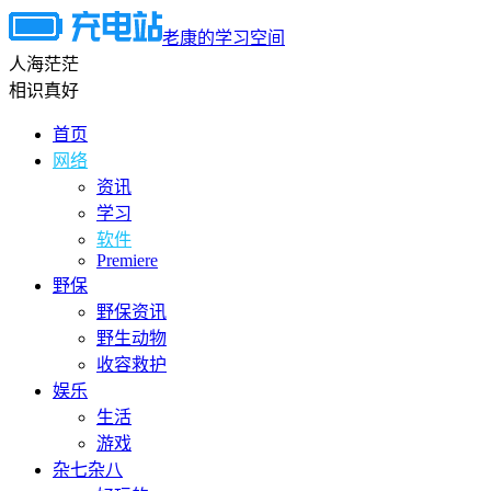
老康的学习空间
人海茫茫
相识真好
首页
网络
资讯
学习
软件
Premiere
野保
野保资讯
野生动物
收容救护
娱乐
生活
游戏
杂七杂八