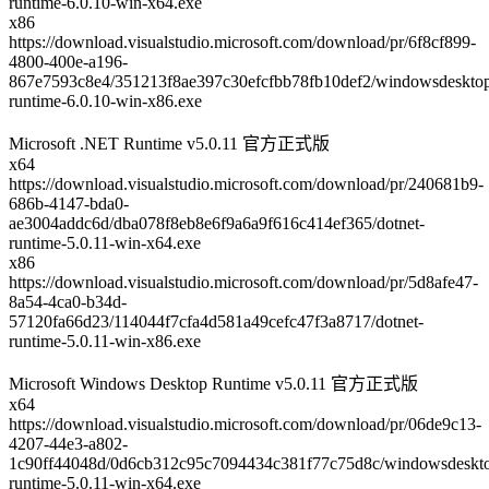
runtime-6.0.10-win-x64.exe
x86
https://download.visualstudio.microsoft.com/download/pr/6f8cf899-
4800-400e-a196-
867e7593c8e4/351213f8ae397c30efcfbb78fb10def2/windowsdeskto
runtime-6.0.10-win-x86.exe
Microsoft .NET Runtime v5.0.11 官方正式版
x64
https://download.visualstudio.microsoft.com/download/pr/240681b9-
686b-4147-bda0-
ae3004addc6d/dba078f8eb8e6f9a6a9f616c414ef365/dotnet-
runtime-5.0.11-win-x64.exe
x86
https://download.visualstudio.microsoft.com/download/pr/5d8afe47-
8a54-4ca0-b34d-
57120fa66d23/114044f7cfa4d581a49cefc47f3a8717/dotnet-
runtime-5.0.11-win-x86.exe
Microsoft Windows Desktop Runtime v5.0.11 官方正式版
x64
https://download.visualstudio.microsoft.com/download/pr/06de9c13-
4207-44e3-a802-
1c90ff44048d/0d6cb312c95c7094434c381f77c75d8c/windowsdeskt
runtime-5.0.11-win-x64.exe