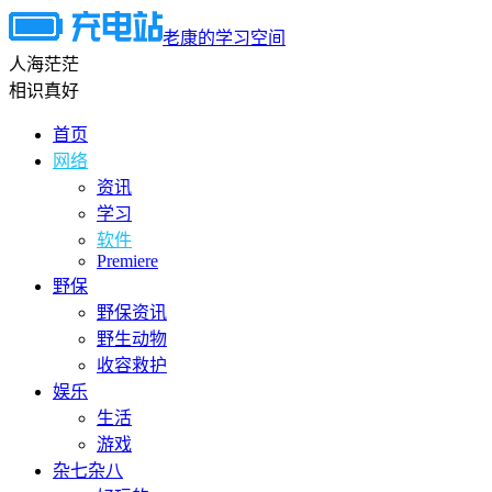
老康的学习空间
人海茫茫
相识真好
首页
网络
资讯
学习
软件
Premiere
野保
野保资讯
野生动物
收容救护
娱乐
生活
游戏
杂七杂八