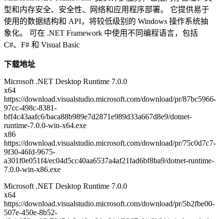
型和内存安全、安全性、网络和应用程序部署。 它提供易于
使用的数据结构和 API，将较低级别的 Windows 操作系统抽
象化。 可在 .NET Framework 中使用不同编程语言，包括
C#、F# 和 Visual Basic
下载地址
Microsoft .NET Desktop Runtime 7.0.0
x64
https://download.visualstudio.microsoft.com/download/pr/87bc5966-
97cc-498c-8381-
bff4c43aafc6/baca88b989e7d2871e989d33a667d8e9/dotnet-
runtime-7.0.0-win-x64.exe
x86
https://download.visualstudio.microsoft.com/download/pr/75c0d7c7-
9f30-46fd-9675-
a301f0e051f4/ec04d5cc40aa6537a4af21fad6bf8ba9/dotnet-runtime-
7.0.0-win-x86.exe
Microsoft .NET Desktop Runtime 7.0.0
x64
https://download.visualstudio.microsoft.com/download/pr/5b2fbe00-
507e-450e-8b52-