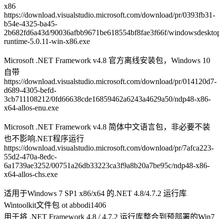
x86
https://download.visualstudio.microsoft.com/download/pr/0393fb31-
b54e-4325-ba45-
2b682fd6a43d/90036afbb9671be618554bf8fae3f66f/windowsdeskto
runtime-5.0.11-win-x86.exe
Microsoft .NET Framework v4.8 官方离线安装包，Windows 10
自带
https://download.visualstudio.microsoft.com/download/pr/014120d7-
d689-4305-befd-
3cb711108212/0fd66638cde16859462a6243a4629a50/ndp48-x86-
x64-allos-enu.exe
Microsoft .NET Framework v4.8 简体中文语言包，非必要不装
也不影响.NET程序运行
https://download.visualstudio.microsoft.com/download/pr/7afca223-
55d2-470a-8edc-
6a1739ae3252/00751a26db33223ca3f9a8b20a7be95c/ndp48-x86-
x64-allos-chs.exe
适用于Windows 7 SP1 x86/x64 的.NET 4.8/4.7.2 运行库
Wintoolkit文件包 ot abbodi1406
用于将 .NET Framework 4.8 / 4.7.2 运行库整合到预部署的Win7