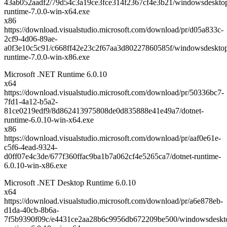
43ab052aadf2/79d54c3a19ce3fce314f2367cf4e3b21/windowsdeskto
runtime-7.0.0-win-x64.exe
x86
https://download.visualstudio.microsoft.com/download/pr/d05a833c-
2cf9-4d06-89ae-
a0f3e10c5c91/c668ff42e23c2f67aa3d80227860585f/windowsdeskto
runtime-7.0.0-win-x86.exe
Microsoft .NET Runtime 6.0.10
x64
https://download.visualstudio.microsoft.com/download/pr/50336bc7-
7fd1-4a12-b5a2-
81ce0219edf9/8d862413975808de0d835888e41e49a7/dotnet-
runtime-6.0.10-win-x64.exe
x86
https://download.visualstudio.microsoft.com/download/pr/aaf0e61e-
c5f6-4ead-9324-
d0ff07e4c3de/677f360ffac9ba1b7a062cf4e5265ca7/dotnet-runtime-
6.0.10-win-x86.exe
Microsoft .NET Desktop Runtime 6.0.10
x64
https://download.visualstudio.microsoft.com/download/pr/a6e878eb-
d1da-40cb-8b6a-
7f5b9390f09c/e4431ce2aa28b6c9956db672209be500/windowsdeskt