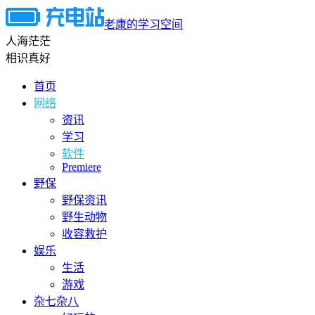
老康的学习空间
人海茫茫
相识真好
首页
网络
资讯
学习
软件
Premiere
野保
野保资讯
野生动物
收容救护
娱乐
生活
游戏
杂七杂八