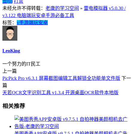
赞(
0
)
打赏
未经允许不得转载：
老康的学习空间
»
雷电模拟器 v5.0.30 /
v3.122 电脑端玩安卓手游必备工具
标签：
v
手游
端玩安卓
LeoKing
一个努力的IT民工
上一篇
PicPick Pro v6.3.1 屏幕截图编辑工具解锁全功能单文件版
下一
篇
天若OCR文字识别工具 v1.3.4 开源桌面OCR软件本地版
相关推荐
美图秀秀APP安卓版 v9.7.5.1 自拍神器美颜相机去广告