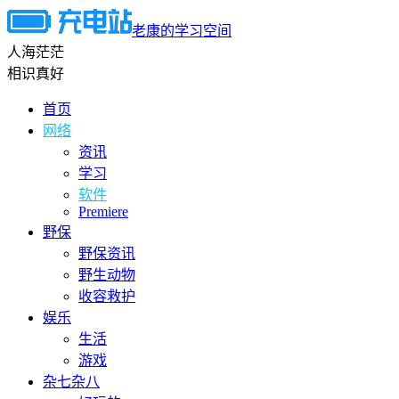
老康的学习空间
人海茫茫
相识真好
首页
网络
资讯
学习
软件
Premiere
野保
野保资讯
野生动物
收容救护
娱乐
生活
游戏
杂七杂八