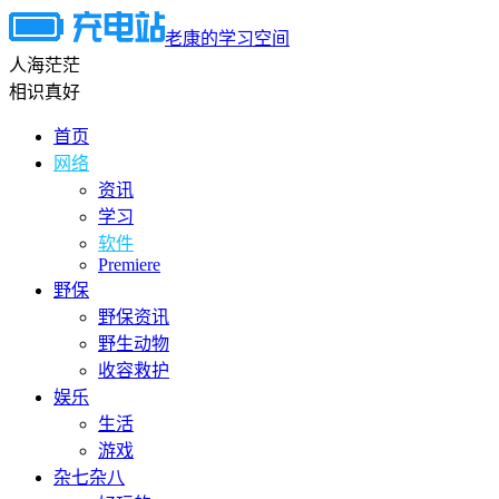
老康的学习空间
人海茫茫
相识真好
首页
网络
资讯
学习
软件
Premiere
野保
野保资讯
野生动物
收容救护
娱乐
生活
游戏
杂七杂八