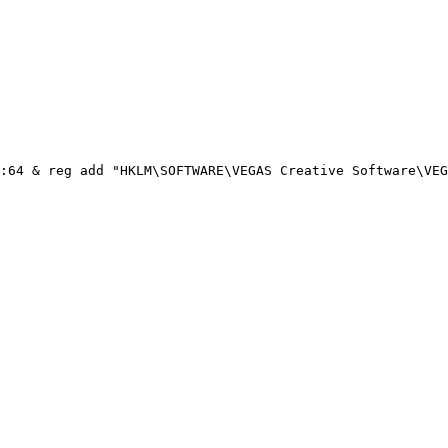
:64 & reg add "HKLM\SOFTWARE\VEGAS Creative Software\VEG