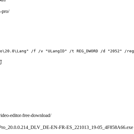
pro/
o\20.0\Lang" /f /v "ULangID" /t REG_DWORD /d "2052" /reg
可
deo-editor-free-download/
ro_20.0.0.214_DLV_DE-EN-FR-ES_221013_19-05_4F858A66.exe