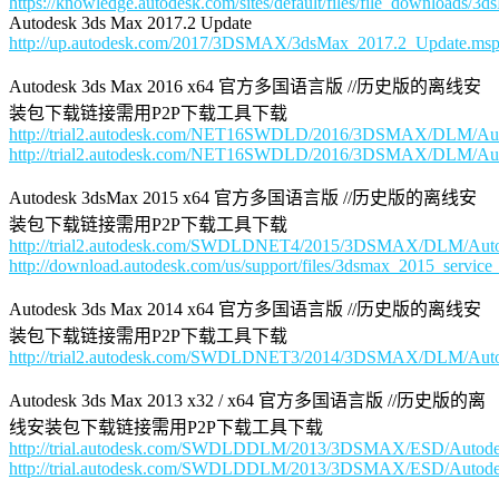
https://knowledge.autodesk.com/sites/default/files/file_downloads
Autodesk 3ds Max 2017.2 Update
http://up.autodesk.com/2017/3DSMAX/3dsMax_2017.2_Update.ms
Autodesk 3ds Max 2016 x64 官方多国语言版 //历史版的离线安
装包下载链接需用P2P下载工具下载
http://trial2.autodesk.com/NET16SWDLD/2016/3DSMAX/DLM/Au
http://trial2.autodesk.com/NET16SWDLD/2016/3DSMAX/DLM/Au
Autodesk 3dsMax 2015 x64 官方多国语言版 //历史版的离线安
装包下载链接需用P2P下载工具下载
http://trial2.autodesk.com/SWDLDNET4/2015/3DSMAX/DLM/Aut
http://download.autodesk.com/us/support/files/3dsmax_2015_servi
Autodesk 3ds Max 2014 x64 官方多国语言版 //历史版的离线安
装包下载链接需用P2P下载工具下载
http://trial2.autodesk.com/SWDLDNET3/2014/3DSMAX/DLM/Aut
Autodesk 3ds Max 2013 x32 / x64 官方多国语言版 //历史版的离
线安装包下载链接需用P2P下载工具下载
http://trial.autodesk.com/SWDLDDLM/2013/3DSMAX/ESD/Autod
http://trial.autodesk.com/SWDLDDLM/2013/3DSMAX/ESD/Autod