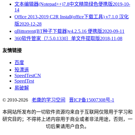
文本编辑器(Notepad++)7.8中文精简绿色便携版
2019-10-
14
Office 2013-2019 C2R Install(office下载工具) v7.1.0 汉化
版
2020-12-28
qBittorrent(BT种子下载器)v4.2.5.16 便携版
2020-09-11
360软件管家（7.5.0.1330）单文件提取版
2018-11-08
友情链接
百度
殁漂遥
SpeedTestCN
SpeedTest
易破解
© 2010-2026
老康的学习空间
晋ICP备15007308号-1
本网站所发布的一切软件资源均来自于互联网仅限用于学习和
研究目的；不得将上述内容用于商业或者非法用途，否则，一
切后果请用户自负。