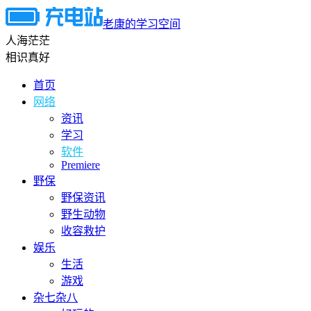
老康的学习空间
人海茫茫
相识真好
首页
网络
资讯
学习
软件
Premiere
野保
野保资讯
野生动物
收容救护
娱乐
生活
游戏
杂七杂八