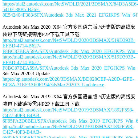
https://trial2.autodesk.com/NetSWDLD/2021/3DSMAX/84D3A5E6-
54DF-38B5-B26F-
8E542404F383/SFX/Autodesk_3ds_Max_2021_EFGJKPS_Win_64bi
Autodesk 3ds Max 2020 X64 官方多国语言版 //历史版的离线安
装包下载链接需用P2P下载工具下载
http://trial2.autodesk.com/NetSWDLD/2020/3DSMAX/519D393B-
EFBD-4714-B627-
F8BC87BEA59A/SFX/Autodesk_3ds_Max_2020_EFGJKPS_Win_64b
http://trial2.autodesk.com/NetSWDLD/2020/3DSMAX/519D393B-
EFBD-4714-B627-
F8BC87BEA59A/SFX/Autodesk_3ds_Max_2020_EFGJKPS_Win_64b
3ds Max 2020.3 Update
https://up.autodesk.com/2020/3DSMAX/BD028CEF-A20D-42FE-
BC8A-31EF3A60F194/3dsMax2020.3_Update.exe
Autodesk 3ds Max 2019 X64 官方多国语言版 //历史版的离线安
装包下载链接需用P2P下载工具下载
http://trial2.autodesk.com/NetSWDLD/2019/3DSMAX/1892F598-
C427-40F3-B4AB-
6F95FA2D0BE1/SFX/Autodesk_3ds_Max_2019_EFGJKPS_Win_64b
http://trial2.autodesk.com/NetSWDLD/2019/3DSMAX/1892F598-
C427-40F3-B4AB-
6F95FA2D0BE1/SFX/Autodesk_3ds_Max_2019_EFGJKPS_Win_64b