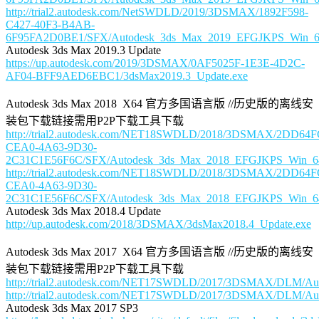
http://trial2.autodesk.com/NetSWDLD/2019/3DSMAX/1892F598-
C427-40F3-B4AB-
6F95FA2D0BE1/SFX/Autodesk_3ds_Max_2019_EFGJKPS_Win_64b
Autodesk 3ds Max 2019.3 Update
https://up.autodesk.com/2019/3DSMAX/0AF5025F-1E3E-4D2C-
AF04-BFF9AED6EBC1/3dsMax2019.3_Update.exe
Autodesk 3ds Max 2018 X64 官方多国语言版 //历史版的离线安
装包下载链接需用P2P下载工具下载
http://trial2.autodesk.com/NET18SWDLD/2018/3DSMAX/2DD64
CEA0-4A63-9D30-
2C31C1E56F6C/SFX/Autodesk_3ds_Max_2018_EFGJKPS_Win_64bi
http://trial2.autodesk.com/NET18SWDLD/2018/3DSMAX/2DD64
CEA0-4A63-9D30-
2C31C1E56F6C/SFX/Autodesk_3ds_Max_2018_EFGJKPS_Win_64bi
Autodesk 3ds Max 2018.4 Update
http://up.autodesk.com/2018/3DSMAX/3dsMax2018.4_Update.exe
Autodesk 3ds Max 2017 X64 官方多国语言版 //历史版的离线安
装包下载链接需用P2P下载工具下载
http://trial2.autodesk.com/NET17SWDLD/2017/3DSMAX/DLM/Au
http://trial2.autodesk.com/NET17SWDLD/2017/3DSMAX/DLM/Au
Autodesk 3ds Max 2017 SP3