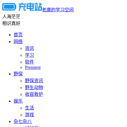
老康的学习空间
人海茫茫
相识真好
首页
网络
资讯
学习
软件
Premiere
野保
野保资讯
野生动物
收容救护
娱乐
生活
游戏
杂七杂八