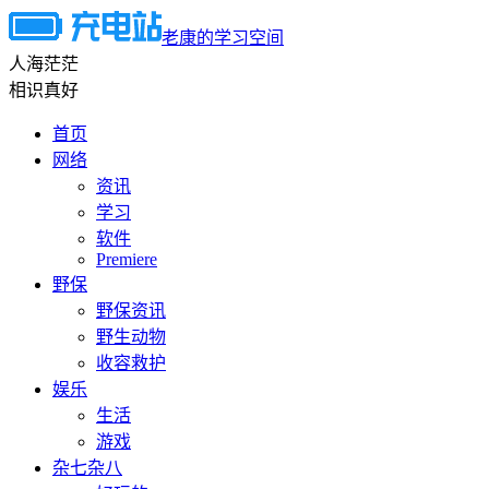
老康的学习空间
人海茫茫
相识真好
首页
网络
资讯
学习
软件
Premiere
野保
野保资讯
野生动物
收容救护
娱乐
生活
游戏
杂七杂八