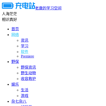
老康的学习空间
人海茫茫
相识真好
首页
网络
资讯
学习
软件
Premiere
野保
野保资讯
野生动物
收容救护
娱乐
生活
游戏
杂七杂八