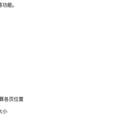
等功能。
算各页位置
大小