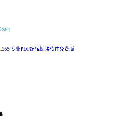
0ba4/
r v9.1.355 专业PDF编辑阅读软件免费版
篇