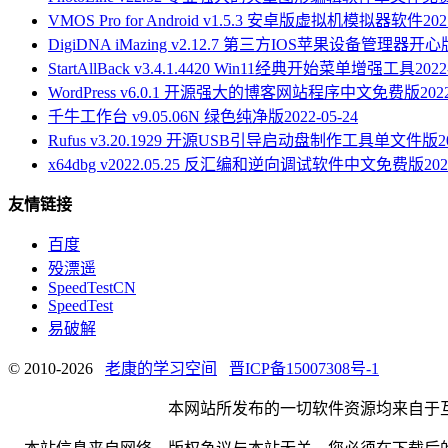
VMOS Pro for Android v1.5.3 安卓版虚拟机模拟器软件
202
DigiDNA iMazing v2.12.7 第三方IOS苹果设备管理器开心
StartAllBack v3.4.1.4420 Win11经典开始菜单增强工具
2022
WordPress v6.0.1 开源强大的博客网站程序中文免费版
202
千牛工作台 v9.05.06N 绿色纯净版
2022-05-24
Rufus v3.20.1929 开源USB引导启动盘制作工具单文件版
2
x64dbg v2022.05.25 反汇编和逆向调试软件中文免费版
202
友情链接
百度
殁漂遥
SpeedTestCN
SpeedTest
易破解
© 2010-2026
老康的学习空间
晋ICP备15007308号-1
本网站所发布的一切软件资源均来自于