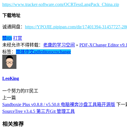
https://www.tracker-software.com/OCRTessLangPack_China.zip
下载地址
诚通网盘：
https://YPOJIE.pipipan.com/dir/17401394-31457727-28
赞(
0
)
打赏
未经允许不得转载：
老康的学习空间
»
PDF-XChange Edito
标签：
简体中文
pdf
editor
ocr
xchange
LeoKing
一个努力的IT民工
上一篇
Sandboxie Plus v0.8.8 / v5.50.8 电脑裸奔沙盘工具箱开源版
下一
SourceTree v3.4.5 第三方Git 管理工具
相关推荐