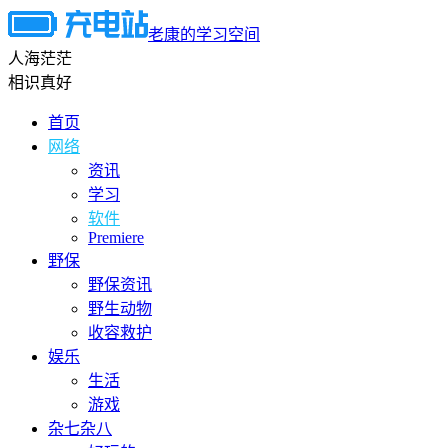
老康的学习空间
人海茫茫
相识真好
首页
网络
资讯
学习
软件
Premiere
野保
野保资讯
野生动物
收容救护
娱乐
生活
游戏
杂七杂八