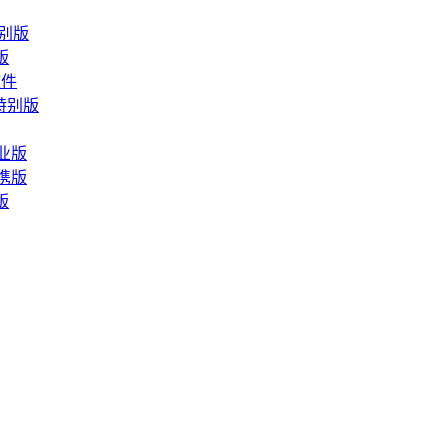
文特别版
别版
软件
工具特别版
专业版
便携版
权版