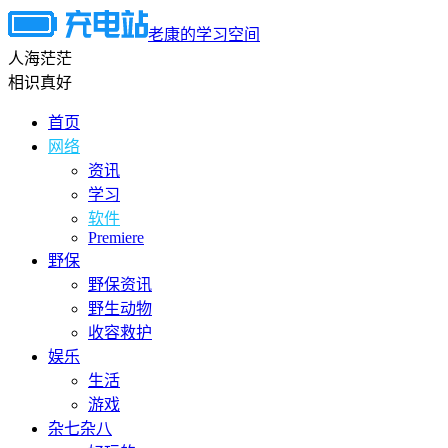
老康的学习空间
人海茫茫
相识真好
首页
网络
资讯
学习
软件
Premiere
野保
野保资讯
野生动物
收容救护
娱乐
生活
游戏
杂七杂八