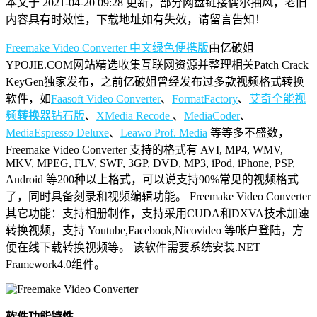
本文于 2021-04-20 09:28 更新，部分网盘链接偶尔抽风，老旧
内容具有时效性，下载地址如有失效，请留言告知！
Freemake Video Converter 中文绿色便携版
由亿破姐
YPOJIE.COM网站精选收集互联网资源并整理相关Patch Crack
KeyGen独家发布，之前亿破姐曾经发布过多款视频格式转换
软件，如
Faasoft Video Converter
、
FormatFactory
、
艾奇全能视
频
转换
器钻石版
、
XMedia Recode
、
MediaCoder
、
MediaEspresso Deluxe
、
Leawo Prof. Media
等等多不盛数，
Freemake Video Converter 支持的格式有 AVI, MP4, WMV,
MKV, MPEG, FLV, SWF, 3GP, DVD, MP3, iPod, iPhone, PSP,
Android 等200种以上格式，可以说支持90%常见的视频格式
了，同时具备刻录和视频编辑功能。 Freemake Video Converter
其它功能：支持相册制作，支持采用CUDA和DXVA技术加速
转换视频，支持 Youtube,Facebook,Nicovideo 等帐户登陆，方
便在线下载转换视频等。 该软件需要系统安装.NET
Framework4.0组件。
软件功能特性