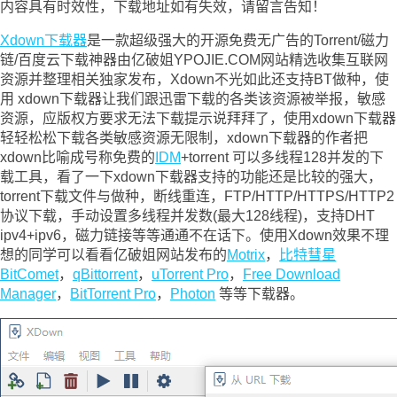
内容具有时效性，下载地址如有失效，请留言告知！
Xdown下载器
是一款超级强大的开源免费无广告的Torrent/磁力
链/百度云下载神器由亿破姐YPOJIE.COM网站精选收集互联网
资源并整理相关独家发布，Xdown不光如此还支持BT做种，使
用 xdown下载器让我们跟迅雷下载的各类该资源被举报，敏感
资源，应版权方要求无法下载提示说拜拜了，使用xdown下载器
轻轻松松下载各类敏感资源无限制，xdown下载器的作者把
xdown比喻成号称免费的
IDM
+torrent 可以多线程128并发的下
载工具，看了一下xdown下载器支持的功能还是比较的强大，
torrent下载文件与做种，断线重连，FTP/HTTP/HTTPS/HTTP2
协议下载，手动设置多线程并发数(最大128线程)，支持DHT
ipv4+ipv6，磁力链接等等通通不在话下。使用Xdown效果不理
想的同学可以看看亿破姐网站发布的
Motrix
，
比特彗星
BitComet
，
qBittorrent
，
uTorrent Pro
，
Free Download
Manager
，
BitTorrent Pro
，
Photon
等等下载器。