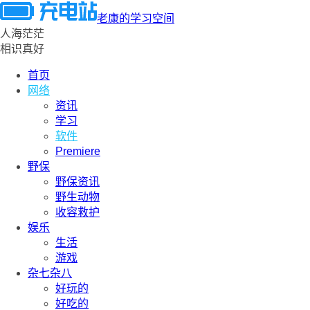
老康的学习空间
人海茫茫
相识真好
首页
网络
资讯
学习
软件
Premiere
野保
野保资讯
野生动物
收容救护
娱乐
生活
游戏
杂七杂八
好玩的
好吃的