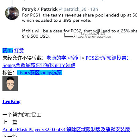
赞(
0
)
打赏
未经允许不得转载：
老康的学习空间
»
PCS2冠军预测投票：
Soniqs票数最高东亚赛区iFTY领跑
标签：
ifty
pcs
赛区
soniqs
选票
LeoKing
一个努力的IT民工
上一篇
Adobe Flash Player v32.0.0.433 解除区域限制版及静默安装版
下一篇