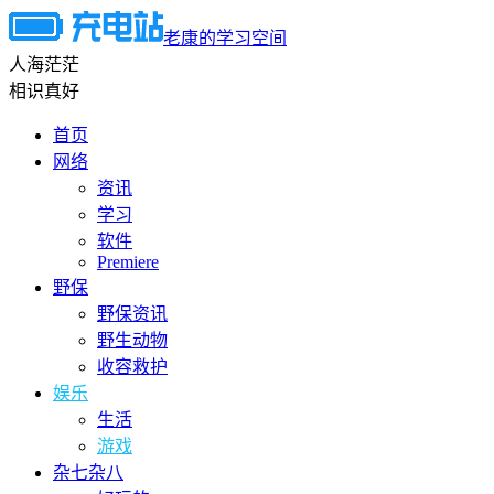
老康的学习空间
人海茫茫
相识真好
首页
网络
资讯
学习
软件
Premiere
野保
野保资讯
野生动物
收容救护
娱乐
生活
游戏
杂七杂八