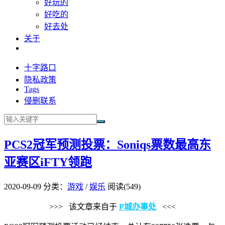
好玩的
好吃的
好去处
关于
十字路口
隐私政策
Tags
侵删联系
PCS2冠军预测投票：Soniqs票数最高东
亚赛区iFTY领跑
2020-09-09
分类：
游戏
/
娱乐
阅读(549)
>>> 该文章来自于
P城办事处
<<<