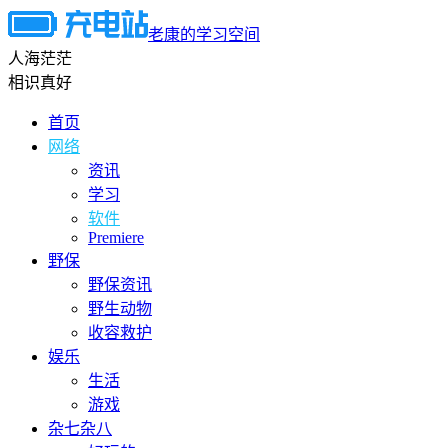
老康的学习空间
人海茫茫
相识真好
首页
网络
资讯
学习
软件
Premiere
野保
野保资讯
野生动物
收容救护
娱乐
生活
游戏
杂七杂八