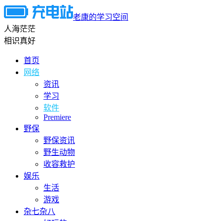
老康的学习空间
人海茫茫
相识真好
首页
网络
资讯
学习
软件
Premiere
野保
野保资讯
野生动物
收容救护
娱乐
生活
游戏
杂七杂八