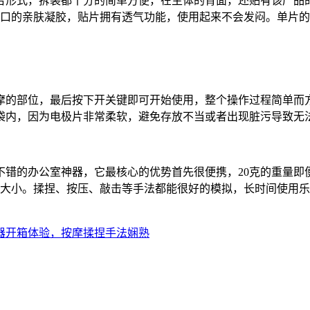
合形式，拆装都十分的简单方便，在主体的背面，还贴有该产品
口的亲肤凝胶，贴片拥有透气功能，使用起来不会发闷。单片的
摩的部位，最后按下开关键即可开始使用，整个操作过程简单而
袋内，因为电极片非常柔软，避免存放不当或者出现脏污导致无
不错的办公室神器，它最核心的优势首先很便携，20克的重量即
位大小。揉捏、按压、敲击等手法都能很好的模拟，长时间使用
器开箱体验，按摩揉捏手法娴熟