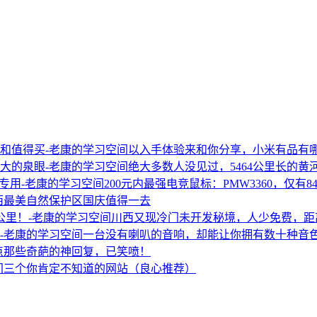
以入手体验来和你分享，小米有品有
绝大多数人没见过，5464公里长的
200元内最强电竞鼠标：PMW3360，仅有
西最美自然保护区国庆值得一去
川西又现冷门未开发秘境，人少免费，距离
一台没有喇叭的音响，却能让你拥有数十种音
点那些奇葩的神回复，已笑喷！
三个你肯定不知道的网站（良心推荐）