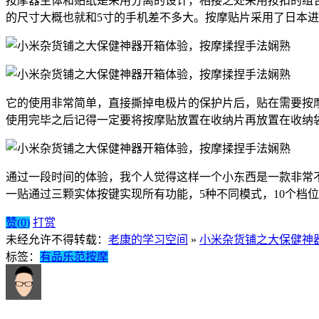
按摩器主体和贴纸是采用分离的设计，相接之处采用按扣的组
的尺寸大概也就和5寸的手机差不多大。按摩贴片采用了日本进
它的使用非常简单，直接撕掉电极片的保护片后，贴在需要按
使用完毕之后记得一定要将按摩贴放置在收纳片再放置在收纳
通过一段时间的体验，我个人觉得这样一个小东西是一款非常
一贴通过三颗实体按键实现所有功能，5种不同模式，10个档
赞(
0
)
打赏
未经允许不得转载：
老康的学习空间
»
小米杂货铺之大保健神
标签：
有品
乐范
按摩