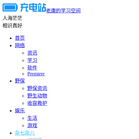
老康的学习空间
人海茫茫
相识真好
首页
网络
资讯
学习
软件
Premiere
野保
野保资讯
野生动物
收容救护
娱乐
生活
游戏
杂七杂八