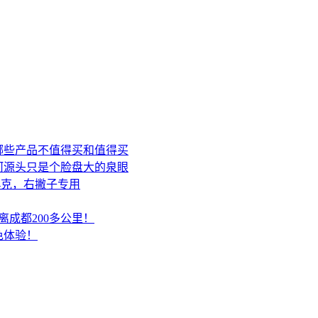
哪些产品不值得买和值得买
黄河源头只是个脸盘大的泉眼
84克，右撇子专用
成都200多公里！
色体验！