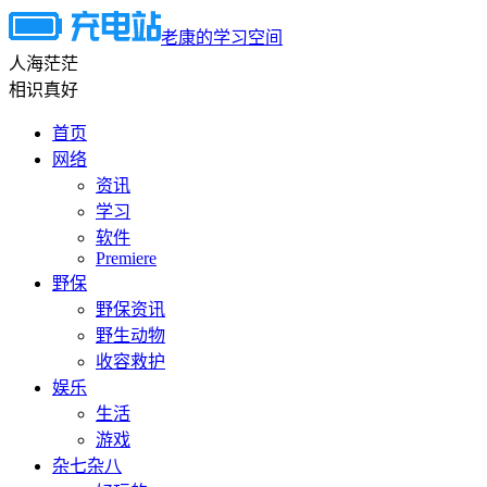
老康的学习空间
人海茫茫
相识真好
首页
网络
资讯
学习
软件
Premiere
野保
野保资讯
野生动物
收容救护
娱乐
生活
游戏
杂七杂八