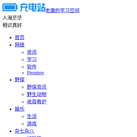
老康的学习空间
人海茫茫
相识真好
首页
网络
资讯
学习
软件
Premiere
野保
野保资讯
野生动物
收容救护
娱乐
生活
游戏
杂七杂八