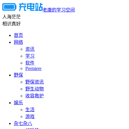
老康的学习空间
人海茫茫
相识真好
首页
网络
资讯
学习
软件
Premiere
野保
野保资讯
野生动物
收容救护
娱乐
生活
游戏
杂七杂八