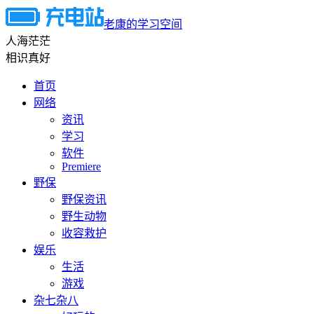
老康的学习空间
人海茫茫
相识真好
首页
网络
资讯
学习
软件
Premiere
野保
野保资讯
野生动物
收容救护
娱乐
生活
游戏
杂七杂八