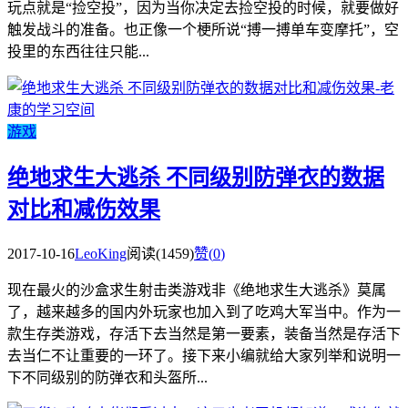
玩点就是“捡空投”，因为当你决定去捡空投的时候，就要做好
触发战斗的准备。也正像一个梗所说“搏一搏单车变摩托”，空
投里的东西往往只能...
游戏
绝地求生大逃杀 不同级别防弹衣的数据
对比和减伤效果
2017-10-16
LeoKing
阅读(1459)
赞(
0
)
现在最火的沙盒求生射击类游戏非《绝地求生大逃杀》莫属
了，越来越多的国内外玩家也加入到了吃鸡大军当中。作为一
款生存类游戏，存活下去当然是第一要素，装备当然是存活下
去当仁不让重要的一环了。接下来小编就给大家列举和说明一
下不同级别的防弹衣和头盔所...